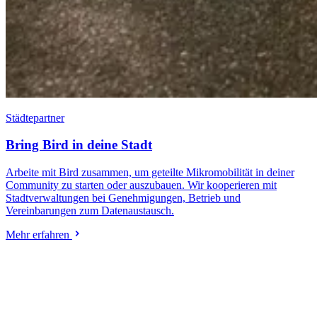
Städtepartner
Bring Bird in deine Stadt
Arbeite mit Bird zusammen, um geteilte Mikromobilität in deiner
Community zu starten oder auszubauen. Wir kooperieren mit
Stadtverwaltungen bei Genehmigungen, Betrieb und
Vereinbarungen zum Datenaustausch.
Mehr erfahren