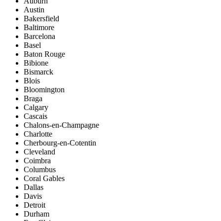
Auburn
Austin
Bakersfield
Baltimore
Barcelona
Basel
Baton Rouge
Bibione
Bismarck
Blois
Bloomington
Braga
Calgary
Cascais
Chalons-en-Champagne
Charlotte
Cherbourg-en-Cotentin
Cleveland
Coimbra
Columbus
Coral Gables
Dallas
Davis
Detroit
Durham