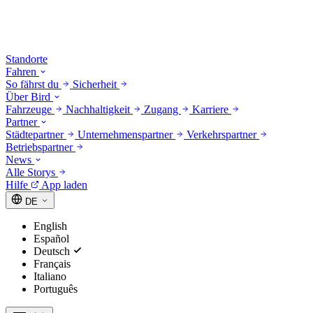
Standorte
Fahren
So fährst du
Sicherheit
Über Bird
Fahrzeuge
Nachhaltigkeit
Zugang
Karriere
Partner
Städtepartner
Unternehmenspartner
Verkehrspartner
Betriebspartner
News
Alle Storys
Hilfe
App laden
DE
English
Español
Deutsch
Français
Italiano
Português