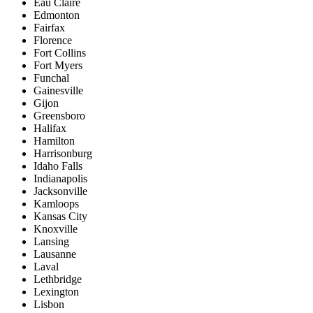
Eau Claire
Edmonton
Fairfax
Florence
Fort Collins
Fort Myers
Funchal
Gainesville
Gijon
Greensboro
Halifax
Hamilton
Harrisonburg
Idaho Falls
Indianapolis
Jacksonville
Kamloops
Kansas City
Knoxville
Lansing
Lausanne
Laval
Lethbridge
Lexington
Lisbon